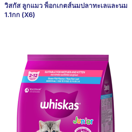
วิสกัส ลูกแมว พ็อกเกตส์นมปลาทะเลและนม
1.1กก (X6)