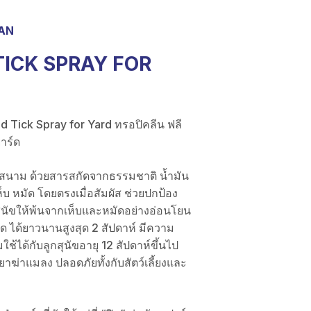
AN
TICK SPRAY FOR
Tick Spray for Yard ทรอปิคลีน ฟลี
ยาร์ด
ับสนาม ด้วยสารสกัดจากธรรมชาติ น้ำมัน
ห็บ หมัด โดยตรงเมื่อสัมผัส ช่วยปกป้อง
วสุนัขให้พ้นจากเห็บและหมัดอย่างอ่อนโยน
ัด ได้ยาวนานสูงสุด 2 สัปดาห์ มีความ
ช้ได้กับลูกสุนัขอายุ 12 สัปดาห์ขึ้นไป
าฆ่าแมลง ปลอดภัยทั้งกับสัตว์เลี้ยงและ