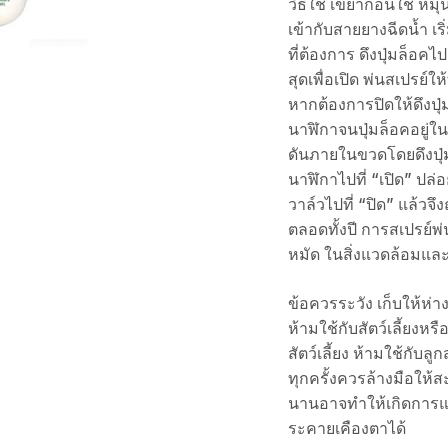
วิธีใช้ เขย่าก่อนใช้ หมุน
เข้ากับสายยางฉีดน้ำ เ
ที่ต้องการ ดึงปุ่มล็อ
สุดเพื่อเปิด พ่นสเปรย์ใ
หากต้องการปิดให้ดึงป
นาฬิกาจนปุ่มล็อคอยู่ใน
ดันภายในขวดโดยดึงปุ่
นาฬิกาไปที่ “เปิด” ป
วาล์วไปที่ “ปิด” แล้วจ
ตลอดทั้งปี การสเปรย์พ
หมัด ในสิ่งแวดล้อมแล
ข้อควรระวัง เก็บให้ห่า
ห้ามใช้กับสัตว์เลี้ยงห
สัตว์เลี้ยง ห้ามใช้กับลู
ทุกครั้งควรล้างมือให้ส
นานอาจทำให้เกิดการแพ
ระคายเคืองตาได้