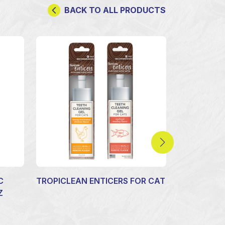
BACK TO ALL PRODUCTS
C
TROPICLEAN ENTICERS FOR CAT
TROPICLEA
Z
CERTIFIED
COLLECTIO
REOCMMEN