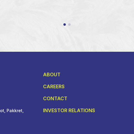
ABOUT
CAREERS
CONTACT
INVESTOR RELATIONS
t, Pakkret,