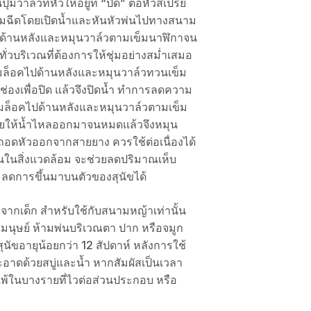
ปุ่มวาล์วที่หัวให้อยู่ที่ “ปิด” ต่อหัวสเปรย์
ริ่มฉีดโดยเปิดน้ำและหันหัวพ่นไปทางสนาม
คไปด้านหลังและหมุนวาล์วตามเข็มนาฬิกาจน
ห้ทั่วบริเวณที่ต้องการให้ชุ่มอย่างสม่ำเสมอ
ุ่มล็อคไปด้านหลังและหมุนวาล์วทวนเข็ม
ช่องเพื่อปิด แล้วจึงปิดน้ำ ทำการลดความ
มล็อคไปด้านหลังและหมุนวาล์วตามเข็ม
ล่อยให้น้ำไหลออกมาจนหมดแล้วจึงหมุน
ึงถอดหัวออกจากสายยาง ควรใช้ต่อเนื่องได้
่นในสิ่งแวดล้อม จะช่วยลดปริมาณเห็บ
ะลดการขึ้นมาบนตัวของสุนัขได้
งจากเด็ก สำหรับใช้กับสนามหญ้าเท่านั้น
รือมนุษย์ ห้ามพ่นบริเวณตา ปาก หรือจมูก
กสุนัขอายุน้อยกว่า 12 สัปดาห์ หลังการใช้
ะอาดด้วยสบู่และน้ำ หากสัมผัสเป็นเวลา
้ในบางรายที่ไวต่อส่วนประกอบ หรือ