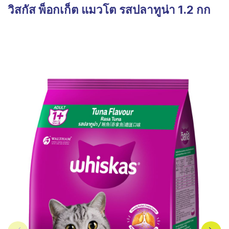
วิสกัส พ็อกเก็ต แมวโต รสปลาทูน่า 1.2 กก