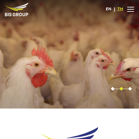
EN
|
TH