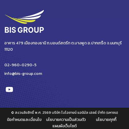
อาคาร 479 เมืองทองธานี ถ.บอนด์สตรีท ต.บางพูด อ.ปากเกร็ด จ.นนทบุรี
11120
02-960-0290-5
info@bis-group.com
© สงวนลิขสิทธิ์ พ.ศ. 2569 บริษัท ไบโอซายน์ แอนิมัล เฮลธ์ จำกัด (มหาชน)
ข้อกำหนดและเงื่อนไข
นโยบายความเป็นส่วนตัว
นโยบายคุกกี้
แผนผังเว็บไซต์