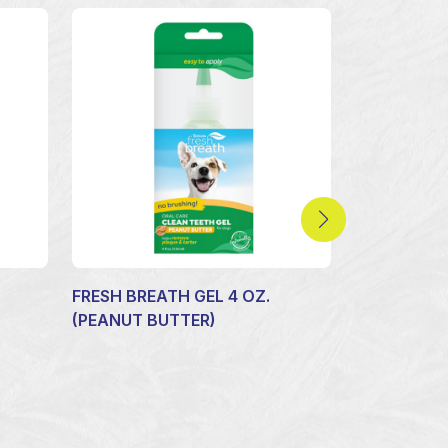
FRESH BREATH GEL 4 OZ.
BERRY AN
(PEANUT BUTTER)
SHAMPOO