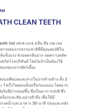
AN
ATH CLEAN TEETH
eth Gel เฟรช เบรธ คลีน ทีธ เจล เจล
สารผสมจากธรรมชาติที่มีคุณสมบัติใน
ห้แข็งแรง ช่วยลดกลิ่นปาก ลดคราบพลัค
กิดโรคปริทันต์ โดยไม่จำเป็นต้องใช้
ีของช่องปากสัตว์เลี้ยง
ล ลงบนฟันบนและล่างในปากด้านข้าง ทั้ง 2
ละ 1 ครั้งในตอนเย็นหรือก่อนนอน โดยอาจ
ลียริมฝีปากบ่อยขึ้น ซึ่งเป็นอาการปกติ ซึ่ง
ือกและฟัน อย่างทั่วถึง เพื่อให้มี
ควรงดน้ำและอาหาร 30 นาที ก่อนและหลัง