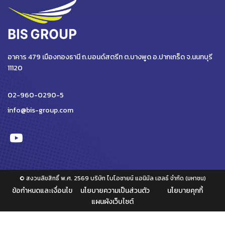
อาคาร 479 เมืองทองธานี ถ.บอนด์สตรีท ต.บางพูด อ.ปากเกร็ด จ.นนทบุรี
11120
02-960-0290-5
info@bis-group.com
© สงวนลิขสิทธิ์ พ.ศ. 2569 บริษัท ไบโอซายน์ แอนิมัล เฮลธ์ จำกัด (มหาชน)
ข้อกำหนดและเงื่อนไข
นโยบายความเป็นส่วนตัว
นโยบายคุกกี้
แผนผังเว็บไซต์