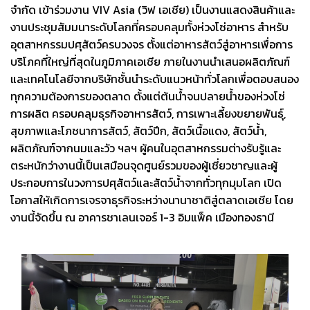
จำกัด เข้าร่วมงาน VIV Asia (วิฟ เอเชีย) เป็นงานแสดงสินค้าและ
งานประชุมสัมมนาระดับโลกที่ครอบคลุมทั้งห่วงโซ่อาหาร สำหรับ
อุตสาหกรรมปศุสัตว์ครบวงจร ตั้งแต่อาหารสัตว์สู่อาหารเพื่อการ
บริโภคที่ใหญ่ที่สุดในภูมิภาคเอเชีย ภายในงานนำเสนอผลิตภัณฑ์
และเทคโนโลยีจากบริษัทชั้นนำระดับแนวหน้าทั่วโลกเพื่อตอบสนอง
ทุกความต้องการของตลาด ตั้งแต่ต้นน้ำจนปลายน้ำของห่วงโซ่
การผลิต ครอบคลุมธุรกิจอาหารสัตว์, การเพาะเลี้ยงขยายพันธุ์,
สุขภาพและโภชนาการสัตว์, สัตว์ปีก, สัตว์เนื้อแดง, สัตว์น้ำ,
ผลิตภัณฑ์จากนมและวัว ฯลฯ ผู้คนในอุตสาหกรรมต่างรับรู้และ
ตระหนักว่างานนี้เป็นเสมือนจุดศูนย์รวมของผู้เชี่ยวชาญและผู้
ประกอบการในวงการปศุสัตว์และสัตว์น้ำจากทั่วทุกมุมโลก เปิด
โอกาสให้เกิดการเจรจาธุรกิจระหว่างนานาชาติสู่ตลาดเอเชีย โดย
งานนี้จัดขึ้น ณ อาคารชาเลนเจอร์ 1-3 อิมแพ็ค เมืองทองธานี