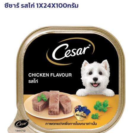
ซีซาร์ รสไก่ 1X24X100กรัม