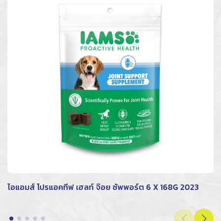
ไอแอมส์ โปรแอคทีฟ เฮลท์ จ๊อย ซัพพอร์ต 6 X 168G 2023