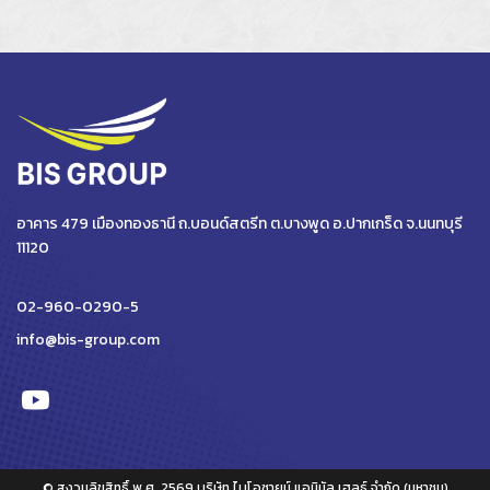
อาคาร 479 เมืองทองธานี ถ.บอนด์สตรีท ต.บางพูด อ.ปากเกร็ด จ.นนทบุรี
11120
02-960-0290-5
info@bis-group.com
© สงวนลิขสิทธิ์ พ.ศ. 2569 บริษัท ไบโอซายน์ แอนิมัล เฮลธ์ จำกัด (มหาชน)