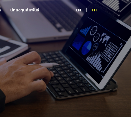
|
EN
TH
า
นักลงทุนสัมพันธ์