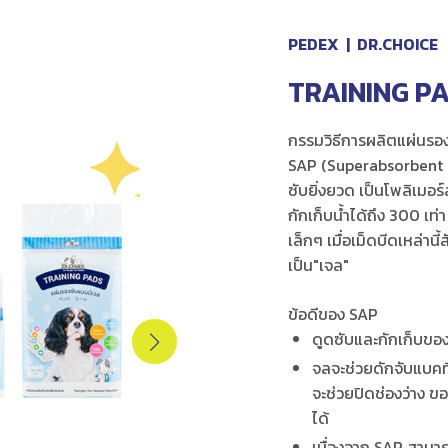
PEDEX
|
DR.CHOICE
TRAINING P
กรรมวิธีการผลิตแผ่นรอ
SAP (Superabsorbent po
ซับยิ่งยวด เป็นโพลิเมอร
กักเก็บน้ำได้ถึง 300 เ
เล็กๆ เมื่อเม็ดบีดเหล่าน
เป็น"เจล"
ข้อดีของ SAP
ดูดซับและกักเก็บขอ
จลจะช่วยดักจับแบคที
จะช่วยปิดช่องว่าง 
ได้
เนื่องจาก SAP สามาร