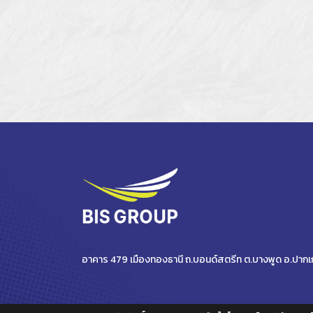
อาคาร 479 เมืองทองธานี ถ.บอนด์สตรีท ต.บางพูด อ.ปากเกร