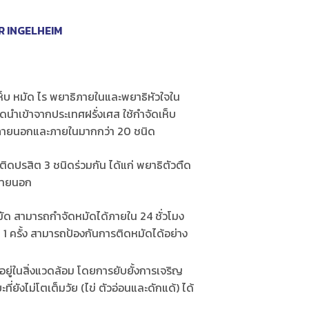
 INGELHEIM
็บ หมัด ไร พยาธิภายในและพยาธิหัวใจใน
ดนำเข้าจากประเทศฝรั่งเศส ใช้กำจัดเห็บ
ทั้งภายนอกและภายในมากกว่า 20 ชนิด
่ติดปรสิต 3 ชนิดร่วมกัน ได้แก่ พยาธิตัวตืด
ภายนอก
มัด สามารถกำจัดหมัดได้ภายใน 24 ชั่วโมง
1 ครั้ง สามารถป้องกันการติดหมัดได้อย่าง
อยู่ในสิ่งแวดล้อม โดยการยับยั้งการเจริญ
ี่ยังไม่โตเต็มวัย (ไข่ ตัวอ่อนและดักแด้) ได้