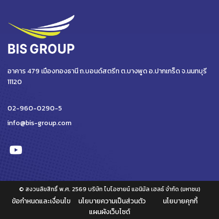
อาคาร 479 เมืองทองธานี ถ.บอนด์สตรีท ต.บางพูด อ.ปากเกร็ด จ.นนทบุรี
11120
02-960-0290-5
info@bis-group.com
© สงวนลิขสิทธิ์ พ.ศ. 2569 บริษัท ไบโอซายน์ แอนิมัล เฮลธ์ จำกัด (มหาชน)
ข้อกำหนดและเงื่อนไข
นโยบายความเป็นส่วนตัว
นโยบายคุกกี้
แผนผังเว็บไซต์